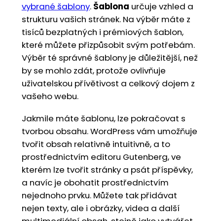
vybrané šablony
.
Šablona
určuje vzhled a
strukturu vašich stránek. Na výběr máte z
tisíců bezplatných i prémiových šablon,
které můžete přizpůsobit svým potřebám.
Výběr té správné šablony je důležitější, než
by se mohlo zdát, protože ovlivňuje
uživatelskou přívětivost a celkový dojem z
vašeho webu.
Jakmile máte šablonu, lze pokračovat s
tvorbou obsahu. WordPress vám umožňuje
tvořit obsah relativně intuitivně, a to
prostřednictvím editoru Gutenberg, ve
kterém lze tvořit stránky a psát příspěvky,
a navíc je obohatit prostřednictvím
nejednoho prvku. Můžete tak přidávat
nejen texty, ale i obrázky, videa a další
multimediální obsah, stejně jako vytvářet