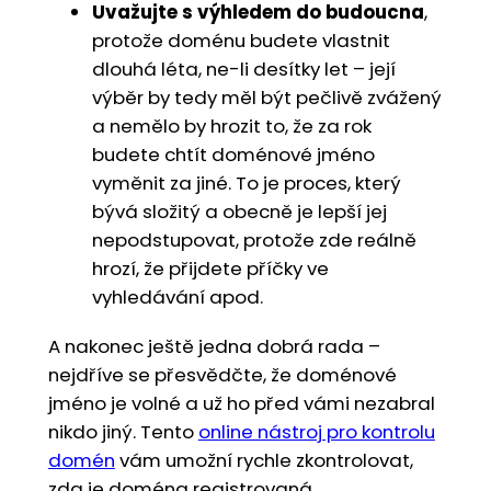
Uvažujte s výhledem do budoucna
,
protože doménu budete vlastnit
dlouhá léta, ne-li desítky let – její
výběr by tedy měl být pečlivě zvážený
a nemělo by hrozit to, že za rok
budete chtít doménové jméno
vyměnit za jiné. To je proces, který
bývá složitý a obecně je lepší jej
nepodstupovat, protože zde reálně
hrozí, že přijdete příčky ve
vyhledávání apod.
A nakonec ještě jedna dobrá rada –
nejdříve se přesvědčte, že doménové
jméno je volné a už ho před vámi nezabral
nikdo jiný. Tento
online nástroj pro kontrolu
domén
vám umožní rychle zkontrolovat,
zda je doména registrovaná.