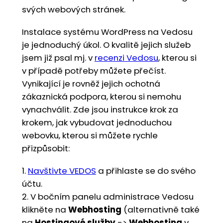
svých webových stránek.
Instalace systému WordPress na Vedosu
je jednoduchý úkol. O kvalitě jejich služeb
jsem již psal mj. v
recenzi Vedosu
, kterou si
v případě potřeby můžete přečíst.
Vynikající je rovněž jejich ochotná
zákaznická podpora, kterou si nemohu
vynachválit. Zde jsou instrukce krok za
krokem, jak vybudovat jednoduchou
webovku, kterou si můžete rychle
přizpůsobit:
1.
Navštivte VEDOS
a přihlaste se do svého
účtu.
2. V bočním panelu administrace Vedosu
klikněte na
Webhosting
(alternativně také
na
Hostingové služby
->
Webhosting
v