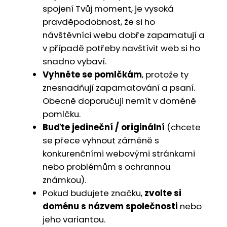
spojení Tvůj moment, je vysoká
pravděpodobnost, že si ho
návštěvníci webu dobře zapamatují a
v případě potřeby navštívit web si ho
snadno vybaví.
Vyhněte se pomlčkám
, protože ty
znesnadňují zapamatování a psaní.
Obecně doporučuji nemít v doméně
pomlčku.
Buďte jedineční / originální
(chcete
se přece vyhnout záměně s
konkurenčními webovými stránkami
nebo problémům s ochrannou
známkou).
Pokud budujete značku,
zvolte si
doménu s názvem společnosti
nebo
jeho variantou.