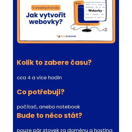
Kolik to zabere času?
cca 4 a více hodin
Co potřebuji?
počítač, anebo notebook
Bude to něco stát?
pouze pár stovek za doménu a hosting