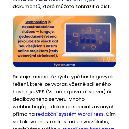
dokumentů, které můžete zobrazit a číst.
Existuje mnoho různých typů hostingových
řešení, které lze vybrat, včetně sdíleného
hostingu, VPS (Virtuální privátní server) či
dedikovaného serveru. Mnoho
webhostingů je dokonce specializovaných
přímo na
redakční systém WordPress
. Čím
se takové prostředí liší od univerzálního,
rozebíráme v článku
WordPress hosting vs