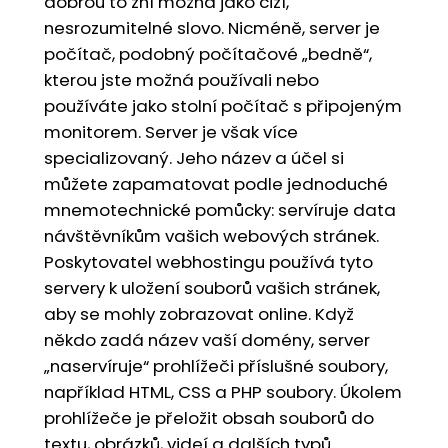
dobrou to zní možná jako cizí,
nesrozumitelné slovo. Nicméně, server je
počítač, podobný počítačové „bedně“,
kterou jste možná používali nebo
používáte jako stolní počítač s připojeným
monitorem. Server je však více
specializovaný. Jeho název a účel si
můžete zapamatovat podle jednoduché
mnemotechnické pomůcky: servíruje data
návštěvníkům vašich webových stránek.
Poskytovatel webhostingu používá tyto
servery k uložení souborů vašich stránek,
aby se mohly zobrazovat online. Když
někdo zadá název vaší domény, server
„naservíruje“ prohlížeči příslušné soubory,
například HTML, CSS a PHP soubory. Úkolem
prohlížeče je přeložit obsah souborů do
textu, obrázků, videí a dalších typů