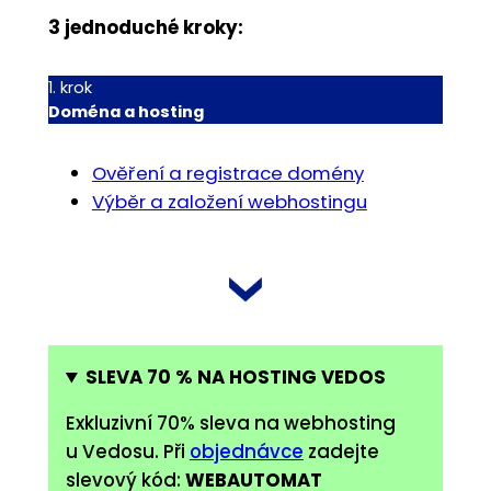
a
3 jednoduché kroky:
r
c
h
1. krok
Doména a hosting
Ověření a registrace domény
Výběr a založení webhostingu
SLEVA 70 % NA HOSTING VEDOS
Exkluzivní 70% sleva na webhosting
u Vedosu. Při
objednávce
zadejte
slevový kód:
WEBAUTOMAT