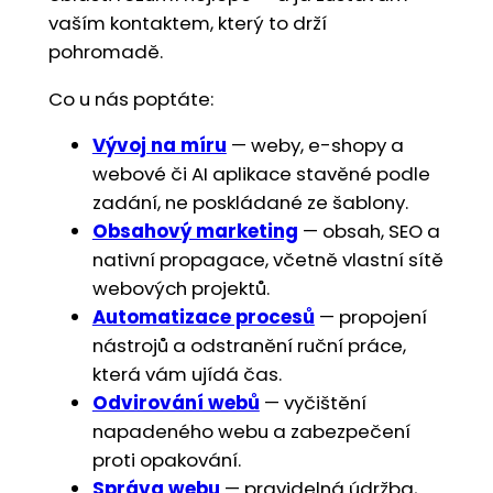
vaším kontaktem, který to drží
pohromadě.
Co u nás poptáte:
Vývoj na míru
— weby, e-shopy a
webové či AI aplikace stavěné podle
zadání, ne poskládané ze šablony.
Obsahový marketing
— obsah, SEO a
nativní propagace, včetně vlastní sítě
webových projektů.
Automatizace procesů
— propojení
nástrojů a odstranění ruční práce,
která vám ujídá čas.
Odvirování webů
— vyčištění
napadeného webu a zabezpečení
proti opakování.
Správa webu
— pravidelná údržba,