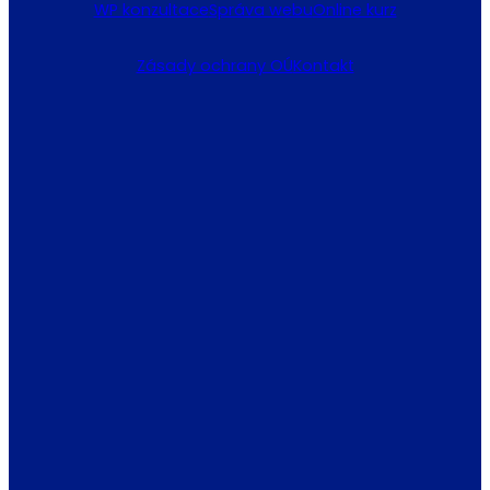
WP konzultace
Správa webu
Online kurz
Zásady ochrany OÚ
Kontakt