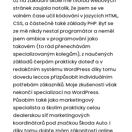
Už na základní škole mě tvorba webových
stránek zaujala natolik, že jsem se ve
volném čase učil kódování v jazycích HTML,
CSS, a částečně také základy PHP. Byť se
ze mě nikdy nestal programátor a neměl
jsem ambice v programování jako
takovém (to rád přenechávám
specializovaným kolegům), z naučených
základů čerpám prakticky doteď a v
redakčním systému WordPress díky tomu
dovedu leccos přizpůsobit individuálním
potřebám zákazníků. Moje zkušenosti však
nekončí specializací na WordPress.
Působím také jako marketingový
specialista a školím prakticky celou
dealerskou síť marketingových
koordinátorů pod značkou Škoda Auto. I
díky tomu dobře znám zákonitosti online