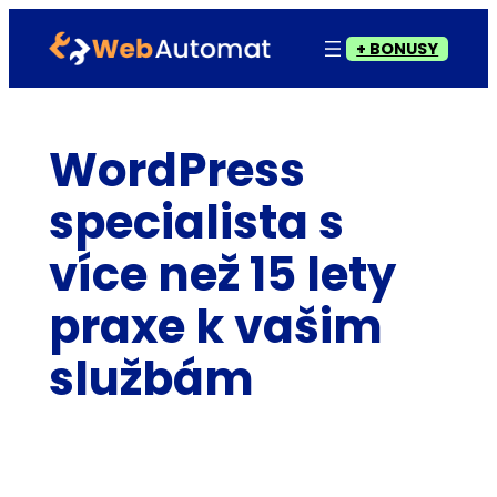
Přeskočit
+ BONUSY
na
obsah
WordPress
specialista s
více než 15 lety
praxe k vašim
službám